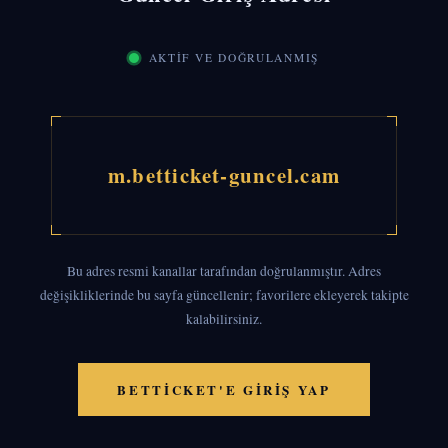
AKTIF VE DOĞRULANMIŞ
m.betticket-guncel.cam
Bu adres resmi kanallar tarafından doğrulanmıştır. Adres
değişikliklerinde bu sayfa güncellenir; favorilere ekleyerek takipte
kalabilirsiniz.
BETTICKET'E GIRIŞ YAP