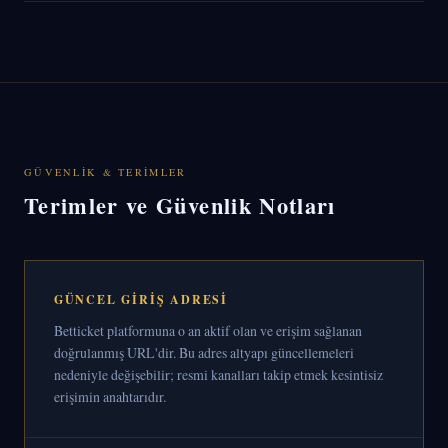
GÜVENLIK & TERIMLER
Terimler ve Güvenlik Notları
GÜNCEL GIRIŞ ADRESI
Betticket platformuna o an aktif olan ve erişim sağlanan
doğrulanmış URL'dir. Bu adres altyapı güncellemeleri
nedeniyle değişebilir; resmi kanalları takip etmek kesintisiz
erişimin anahtarıdır.