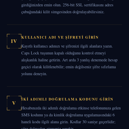
girdiğinizden emin olun. 256-bit SSL sertifikasını adres
çubuğundaki kilit simgesinden doğrulayabilirsiniz.
KULLANICI ADI VE ŞIFREYI GIRIN
IV
Kayıtlı kullanıcı adınızı ve şifrenizi ilgili alanlara yazın.
Caps Lock tuşunun kapalı olduğunu kontrol etmeyi
alışkanlık haline getirin. Art arda 3 yanlış denemede hesap
geçici olarak kilitlenebilir; emin değilseniz şifre sıfırlama
yolunu deneyin.
İKI ADIMLI DOĞRULAMA KODUNU GIRIN
V
Hesabınızda iki adımlı doğrulama etkinse telefonunuza gelen
SMS kodunu ya da kimlik doğrulama uygulamasındaki 6
haneli kodu ilgili alana girin. Kodlar 30 saniye geçerlidir;
süre dolmadan girmeniz gerekir.