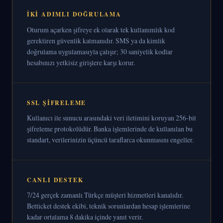
İKI ADIMLI DOĞRULAMA
Oturum açarken şifreye ek olarak tek kullanımlık kod
gerektiren güvenlik katmanıdır. SMS ya da kimlik
doğrulama uygulamasıyla çalışır; 30 saniyelik kodlar
hesabınızı yetkisiz girişlere karşı korur.
SSL ŞIFRELEME
Kullanıcı ile sunucu arasındaki veri iletimini koruyan 256-bit
şifreleme protokolüdür. Banka işlemlerinde de kullanılan bu
standart, verilerinizin üçüncü taraflarca okunmasını engeller.
CANLI DESTEK
7/24 gerçek zamanlı Türkçe müşteri hizmetleri kanalıdır.
Betticket destek ekibi, teknik sorunlardan hesap işlemlerine
kadar ortalama 8 dakika içinde yanıt verir.