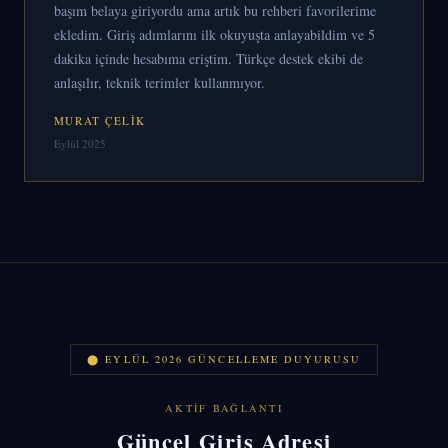
başım belaya giriyordu ama artık bu rehberi favorilerime
ekledim. Giriş adımlarını ilk okuyuşta anlayabildim ve 5
dakika içinde hesabıma eriştim. Türkçe destek ekibi de
anlaşılır, teknik terimler kullanmıyor.
MURAT ÇELIK
Eylül 2025
⬤ EYLÜL 2026 GÜNCELLEME DUYURUSU
AKTIF BAĞLANTI
Güncel Giriş Adresi