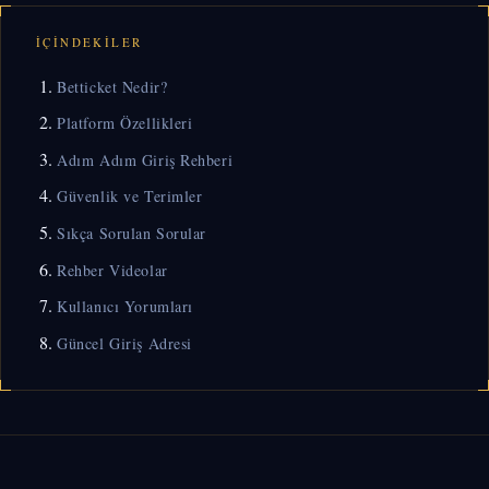
İÇINDEKILER
Betticket Nedir?
Platform Özellikleri
Adım Adım Giriş Rehberi
Güvenlik ve Terimler
Sıkça Sorulan Sorular
Rehber Videolar
Kullanıcı Yorumları
Güncel Giriş Adresi