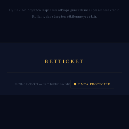
Eylül 2026 boyunca kapsamlı altyapı güncellemesi planlanmaktadır.
Kullanıcılar süreçten etkilenmeyecektir.
BETTICKET
©
2026
Betticket — Tüm hakları saklıdır.
🛡 DMCA PROTECTED
PLATFORM
ÖZELLIKLER
REHBER
SSS