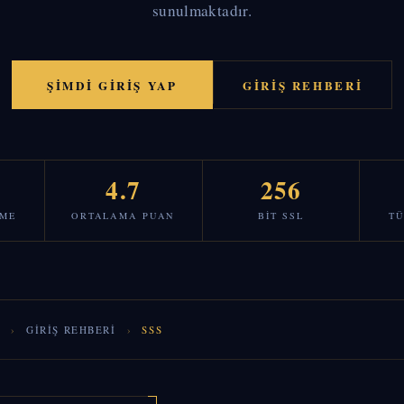
sunulmaktadır.
ŞIMDI GIRIŞ YAP
GIRIŞ REHBERI
4.7
256
RME
ORTALAMA PUAN
BIT SSL
T
R
GIRIŞ REHBERI
SSS