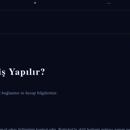
✦
—
iş Yapılır?
bağlantısı ve hesap bilgileriniz.
güncel adres bölümünü kontrol edin. Betticket'in aktif bağlantı noktası zaman 