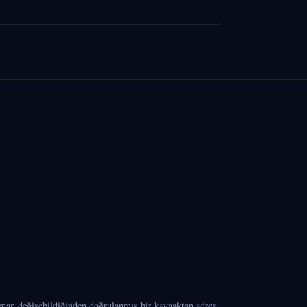
zaman değişebildiğinden doğrulanmış bir kaynaktan adres