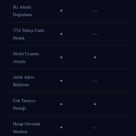
İki Adımlı
✦
—
Doğrulama
7/24 Türkçe Canlı
✦
—
Destek
Mobil Uyumlu
✦
✦
Arayüz
Anlık Adres
✦
—
Bildirimi
Çok Tarayıcı
✦
✦
Desteği
Hesap Güvenlik
✦
—
Merkezi