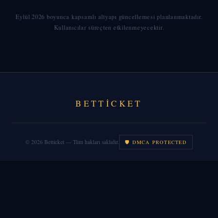
Eylül 2026 boyunca kapsamlı altyapı güncellemesi planlanmaktadır.
Kullanıcılar süreçten etkilenmeyecektir.
BETTICKET
©
2026
Betticket — Tüm hakları saklıdır.
🛡 DMCA PROTECTED
PLATFORM
ÖZELLIKLER
REHBER
SSS