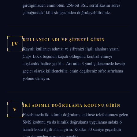
girdiğinizden emin olun. 256-bit SSL sertifikasını adres
çubuğundaki kilit simgesinden doğrulayabilirsiniz.
KULLANICI ADI VE ŞIFREYI GIRIN
IV
Kayıtlı kullanıcı adınızı ve şifrenizi ilgili alanlara yazın.
Caps Lock tuşunun kapalı olduğunu kontrol etmeyi
alışkanlık haline getirin. Art arda 3 yanlış denemede hesap
geçici olarak kilitlenebilir; emin değilseniz şifre sıfırlama
yolunu deneyin.
İKI ADIMLI DOĞRULAMA KODUNU GIRIN
V
Hesabınızda iki adımlı doğrulama etkinse telefonunuza gelen
SMS kodunu ya da kimlik doğrulama uygulamasındaki 6
haneli kodu ilgili alana girin. Kodlar 30 saniye geçerlidir;
süre dolmadan girmeniz gerekir.