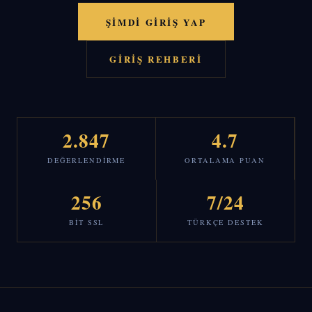
ŞIMDI GIRIŞ YAP
GIRIŞ REHBERI
2.847
4.7
DEĞERLENDIRME
ORTALAMA PUAN
256
7/24
BIT SSL
TÜRKÇE DESTEK