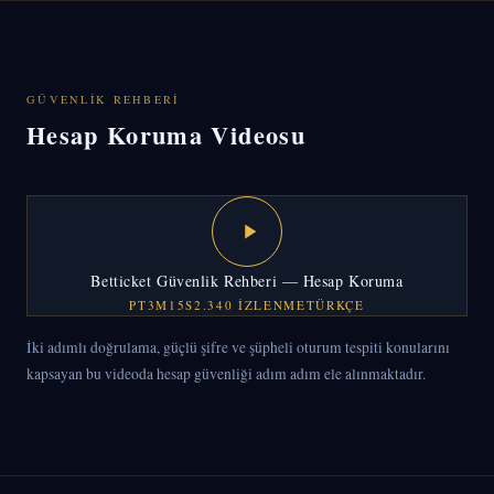
GÜVENLIK REHBERI
Hesap Koruma Videosu
Betticket Güvenlik Rehberi — Hesap Koruma
PT3M15S
2.340 IZLENME
TÜRKÇE
İki adımlı doğrulama, güçlü şifre ve şüpheli oturum tespiti konularını
kapsayan bu videoda hesap güvenliği adım adım ele alınmaktadır.