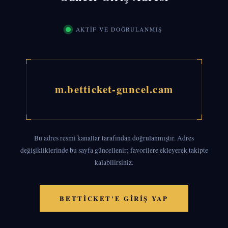
AKTIF VE DOĞRULANMIŞ
m.betticket-guncel.cam
Bu adres resmi kanallar tarafından doğrulanmıştır. Adres
değişikliklerinde bu sayfa güncellenir; favorilere ekleyerek takipte
kalabilirsiniz.
BETTICKET'E GIRIŞ YAP