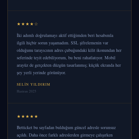
★★★★☆
İki adımlı doğrulamayı aktif ettiğimden beri hesabımla
ilgili hiçbir sorun yaşamadım. SSL şifrelemenin var
olduğunu tarayıcının adres çubuğundaki kilit ikonundan her
seferinde teyit edebiliyorum, bu beni rahatlatıyor. Mobil
arayüz de gerçekten düzgün tasarlanmış; küçük ekranda her
şey yerli yerinde görünüyor.
SELIN YILDIRIM
Haziran 2025
★★★★★
Betticket bu sayfadan bulduğum güncel adresle sorunsuz
açıldı. Daha önce farklı adreslerden girmeye çalışırken