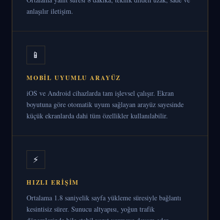
anlaşılır iletişim.
📱
MOBIL UYUMLU ARAYÜZ
iOS ve Android cihazlarda tam işlevsel çalışır. Ekran
boyutuna göre otomatik uyum sağlayan arayüz sayesinde
küçük ekranlarda dahi tüm özellikler kullanılabilir.
⚡
HIZLI ERIŞIM
Ortalama 1.8 saniyelik sayfa yükleme süresiyle bağlantı
kesintisiz sürer. Sunucu altyapısı, yoğun trafik