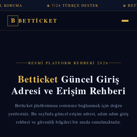
UMA
7/24 TÜRKÇE DESTEK
BETTICKET 
B
BETTICKET
RESMI PLATFORM REHBERI 2026
Betticket
Güncel Giriş
Adresi ve Erişim Rehberi
Betticket platformuna sorunsuz bağlanmak için doğru
yerdesiniz. Bu sayfada güncel erişim adresi, adım adım giriş
rehberi ve güvenlik bilgileri bir arada sunulmaktadır.