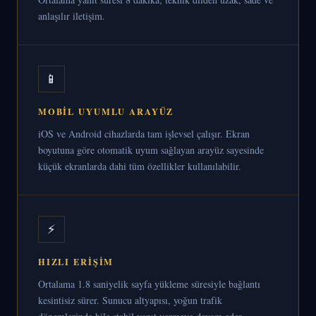
anlaşılır iletişim.
📱
MOBIL UYUMLU ARAYÜZ
iOS ve Android cihazlarda tam işlevsel çalışır. Ekran
boyutuna göre otomatik uyum sağlayan arayüz sayesinde
küçük ekranlarda dahi tüm özellikler kullanılabilir.
⚡
HIZLI ERIŞIM
Ortalama 1.8 saniyelik sayfa yükleme süresiyle bağlantı
kesintisiz sürer. Sunucu altyapısı, yoğun trafik