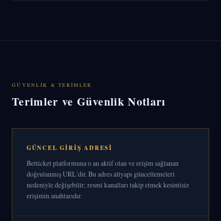
GÜVENLIK & TERIMLER
Terimler ve Güvenlik Notları
GÜNCEL GIRIŞ ADRESI
Betticket platformuna o an aktif olan ve erişim sağlanan
doğrulanmış URL'dir. Bu adres altyapı güncellemeleri
nedeniyle değişebilir; resmi kanalları takip etmek kesintisiz
erişimin anahtarıdır.