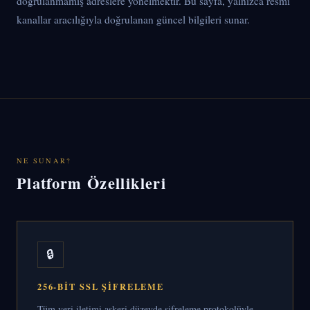
doğrulanmamış adreslere yönelmektir. Bu sayfa, yalnızca resmi
kanallar aracılığıyla doğrulanan güncel bilgileri sunar.
NE SUNAR?
Platform Özellikleri
🔒
256-BIT SSL ŞIFRELEME
Tüm veri iletimi askeri düzeyde şifreleme protokolüyle