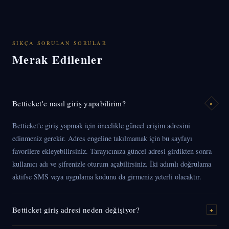
SIKÇA SORULAN SORULAR
Merak Edilenler
Betticket'e nasıl giriş yapabilirim?
+
Betticket'e giriş yapmak için öncelikle güncel erişim adresini
edinmeniz gerekir. Adres engeline takılmamak için bu sayfayı
favorilere ekleyebilirsiniz. Tarayıcınıza güncel adresi girdikten sonra
kullanıcı adı ve şifrenizle oturum açabilirsiniz. İki adımlı doğrulama
aktifse SMS veya uygulama kodunu da girmeniz yeterli olacaktır.
Betticket giriş adresi neden değişiyor?
+