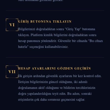
GIRIŞ BUTONUNA TIKLAYIN
VI
Bilgilerinizi doğruladıktan sonra "Giriş Yap" butonuna
tıklayın. Platform kimlik bilgilerini doğruladıktan sonra
hesap panonuza yönlendirir. Güvenilir bir cihazda "Bu cihazı
hatırla" seçeneğini kullanabilirsiniz.
HESAP AYARLARINI GÖZDEN GEÇIRIN
VII
İlk girişin ardından güvenlik ayarlarını bir kez kontrol edin.
İletişim bilgilerinizin güncel olduğunu, iki adımlı
doğrulamanın aktif olduğunu ve bildirim tercihlerinizin
doğru yapılandırıldığını teyit edin. Bu adım, sonraki
erişimlerin çok daha sorunsuz geçmesini sağlar.