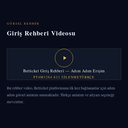
işlevsel biçimde tablet ekranında da kullanılabilir.
GÖRSEL REHBER
Giriş Rehberi Videosu
Betticket Giriş Rehberi — Adım Adım Erişim
PT4M32S
4.821 IZLENME
TÜRKÇE
Bu rehber video, Betticket platformuna ilk kez bağlananlar için adım
adım görsel anlatım sunmaktadır. Türkçe anlatım ve altyazı seçeneği
mevcuttur.