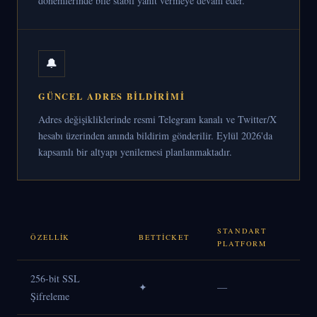
dönemlerinde bile stabil yanıt vermeye devam eder.
🔔
GÜNCEL ADRES BILDIRIMI
Adres değişikliklerinde resmi Telegram kanalı ve Twitter/X
hesabı üzerinden anında bildirim gönderilir. Eylül 2026'da
kapsamlı bir altyapı yenilemesi planlanmaktadır.
STANDART
ÖZELLIK
BETTICKET
PLATFORM
256-bit SSL
✦
—
Şifreleme