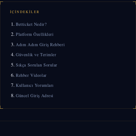
İÇINDEKILER
Betticket Nedir?
Platform Özellikleri
Adım Adım Giriş Rehberi
Güvenlik ve Terimler
Sıkça Sorulan Sorular
Rehber Videolar
Kullanıcı Yorumları
Güncel Giriş Adresi