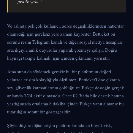
pratik yolu."
Ve aslında pek çok kullanıcı, adres değişikliklerinden haberdar
olamadığı için gereksiz yere zaman kaybeder. Betticket bu
sorunu resmi Telegram kanalı ve diğer sosyal medya hesapları
aracılığıyla anlık duyurular yaparak çözmeye çalışır. Doğru
kaynağı takipte kalmak, işin içinden çıkmanın yarısıdır.
Ama şunu da söylemek gerekir ki: bir platformun değeri
yalnızca erişim kolaylığıyla ölçülmez. Betticket'i öne çıkaran
şey, güvenlik katmanlarının çokluğu ve Türkçe desteğin gerçek
anlamda 7/24 aktif olmasıdır. Gece 02.30'da bile destek hattına
yazdığınızda ortalama 8 dakika içinde Türkçe yanıt almanız bu
tutarlılığın somut bir göstergesidir.
Şöyle düşün: dijital erişim platformlarında en büyük risk,