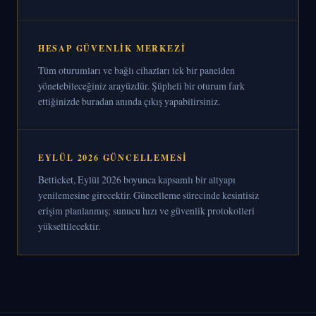
HESAP GÜVENLIK MERKEZI
Tüm oturumları ve bağlı cihazları tek bir panelden
yönetebileceğiniz arayüzdür. Şüpheli bir oturum fark
ettiğinizde buradan anında çıkış yapabilirsiniz.
EYLÜL 2026 GÜNCELLEMESI
Betticket, Eylül 2026 boyunca kapsamlı bir altyapı
yenilemesine girecektir. Güncelleme sürecinde kesintisiz
erişim planlanmış; sunucu hızı ve güvenlik protokolleri
yükseltilecektir.