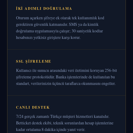
İKI ADIMLI DOĞRULAMA
Oturum açarken şifreye ek olarak tek kullanımlık kod
gerektiren güvenlik katmanıdır. SMS ya da kimlik
doğrulama uygulamasıyla çalışır; 30 saniyelik kodlar
hesabınızı yetkisiz girişlere karşı korur.
SSL ŞIFRELEME
Kullanıcı ile sunucu arasındaki veri iletimini koruyan 256-bit
şifreleme protokolüdür. Banka işlemlerinde de kullanılan bu
standart, verilerinizin üçüncü taraflarca okunmasını engeller.
CANLI DESTEK
7/24 gerçek zamanlı Türkçe müşteri hizmetleri kanalıdır.
Betticket destek ekibi, teknik sorunlardan hesap işlemlerine
kadar ortalama 8 dakika içinde yanıt verir.