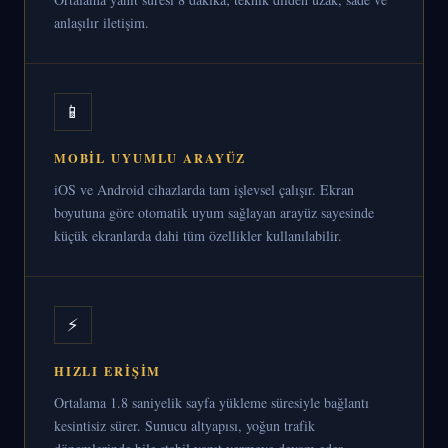
anlaşılır iletişim.
📱
MOBIL UYUMLU ARAYÜZ
iOS ve Android cihazlarda tam işlevsel çalışır. Ekran
boyutuna göre otomatik uyum sağlayan arayüz sayesinde
küçük ekranlarda dahi tüm özellikler kullanılabilir.
⚡
HIZLI ERIŞIM
Ortalama 1.8 saniyelik sayfa yükleme süresiyle bağlantı
kesintisiz sürer. Sunucu altyapısı, yoğun trafik