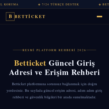
UMA
7/24 TÜRKÇE DESTEK
BETTICKET
B
BETTICKET
RESMI PLATFORM REHBERI 2026
Betticket
Güncel Giriş
Adresi ve Erişim Rehberi
Betticket platformuna sorunsuz bağlanmak için doğru
yerdesiniz. Bu sayfada güncel erişim adresi, adım adım giriş
rehberi ve güvenlik bilgileri bir arada sunulmaktadır.