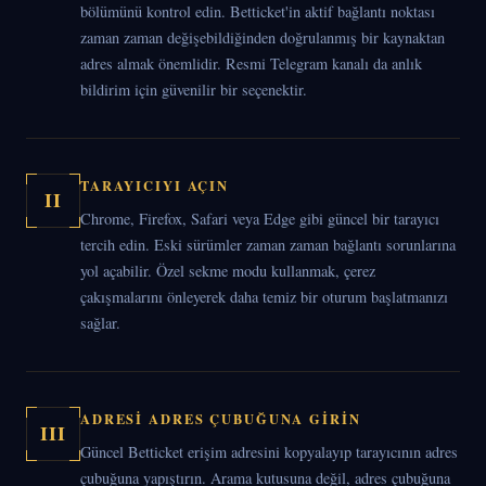
bölümünü kontrol edin. Betticket'in aktif bağlantı noktası
zaman zaman değişebildiğinden doğrulanmış bir kaynaktan
adres almak önemlidir. Resmi Telegram kanalı da anlık
bildirim için güvenilir bir seçenektir.
TARAYICIYI AÇIN
II
Chrome, Firefox, Safari veya Edge gibi güncel bir tarayıcı
tercih edin. Eski sürümler zaman zaman bağlantı sorunlarına
yol açabilir. Özel sekme modu kullanmak, çerez
çakışmalarını önleyerek daha temiz bir oturum başlatmanızı
sağlar.
ADRESI ADRES ÇUBUĞUNA GIRIN
III
Güncel Betticket erişim adresini kopyalayıp tarayıcının adres
çubuğuna yapıştırın. Arama kutusuna değil, adres çubuğuna