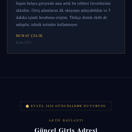
başım belaya giriyordu ama artık bu rehberi favorilerime
ekledim. Giriş adımlarını ilk okuyuşta anlayabildim ve 5
dakika içinde hesabıma eriştim. Türkçe destek ekibi de
anlaşılır, teknik terimler kullanmıyor.
MURAT ÇELIK
Eylül 2025
⬤ EYLÜL 2026 GÜNCELLEME DUYURUSU
AKTIF BAĞLANTI
Güncel Giriş Adresi