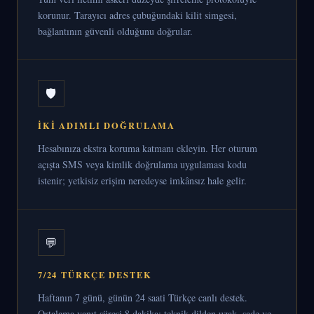
korunur. Tarayıcı adres çubuğundaki kilit simgesi,
bağlantının güvenli olduğunu doğrular.
🛡
İKI ADIMLI DOĞRULAMA
Hesabınıza ekstra koruma katmanı ekleyin. Her oturum
açışta SMS veya kimlik doğrulama uygulaması kodu
istenir; yetkisiz erişim neredeyse imkânsız hale gelir.
💬
7/24 TÜRKÇE DESTEK
Haftanın 7 günü, günün 24 saati Türkçe canlı destek.
Ortalama yanıt süresi 8 dakika; teknik dilden uzak, sade ve