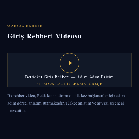
işlevsel biçimde tablet ekranında da kullanılabilir.
GÖRSEL REHBER
Giriş Rehberi Videosu
Betticket Giriş Rehberi — Adım Adım Erişim
PT4M32S
4.821 IZLENME
TÜRKÇE
Bu rehber video, Betticket platformuna ilk kez bağlananlar için adım
adım görsel anlatım sunmaktadır. Türkçe anlatım ve altyazı seçeneği
mevcuttur.