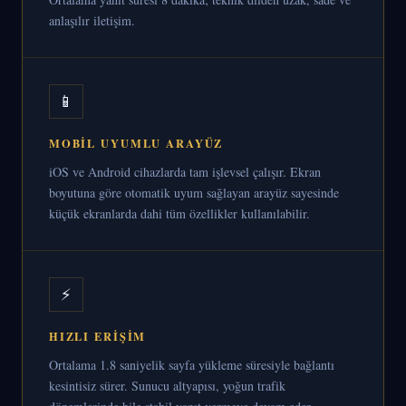
anlaşılır iletişim.
📱
MOBIL UYUMLU ARAYÜZ
iOS ve Android cihazlarda tam işlevsel çalışır. Ekran
boyutuna göre otomatik uyum sağlayan arayüz sayesinde
küçük ekranlarda dahi tüm özellikler kullanılabilir.
⚡
HIZLI ERIŞIM
Ortalama 1.8 saniyelik sayfa yükleme süresiyle bağlantı
kesintisiz sürer. Sunucu altyapısı, yoğun trafik