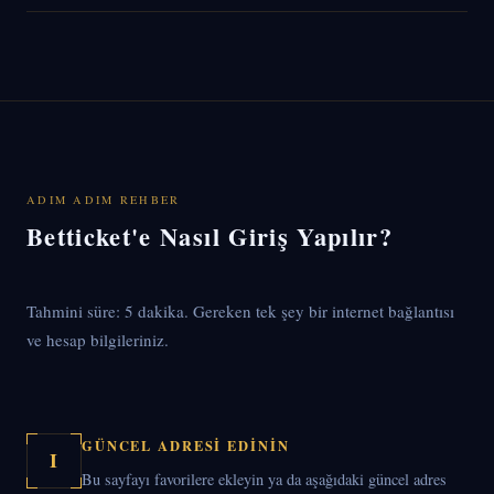
ADIM ADIM REHBER
Betticket'e Nasıl Giriş Yapılır?
Tahmini süre: 5 dakika. Gereken tek şey bir internet bağlantısı
ve hesap bilgileriniz.
GÜNCEL ADRESI EDININ
I
Bu sayfayı favorilere ekleyin ya da aşağıdaki güncel adres