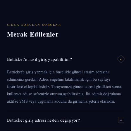
SIKÇA SORULAN SORULAR
Merak Edilenler
Betticket'e nasıl giriş yapabilirim?
+
Betticket'e giriş yapmak için öncelikle güncel erişim adresini
edinmeniz gerekir. Adres engeline takılmamak için bu sayfayı
favorilere ekleyebilirsiniz. Tarayıcınıza güncel adresi girdikten sonra
kullanıcı adı ve şifrenizle oturum açabilirsiniz. İki adımlı doğrulama
aktifse SMS veya uygulama kodunu da girmeniz yeterli olacaktır.
Betticket giriş adresi neden değişiyor?
+