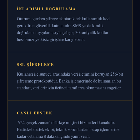
İKI ADIMLI DOĞRULAMA
Oturum açarken şifreye ek olarak tek kullanımlık kod
gerektiren güvenlik katmanıdır. SMS ya da kimlik
doğrulama uygulamasıyla çalışır; 30 saniyelik kodlar
hesabınızı yetkisiz girişlere karşı korur.
SSL ŞIFRELEME
Kullanıcı ile sunucu arasındaki veri iletimini koruyan 256-bit
şifreleme protokolüdür. Banka işlemlerinde de kullanılan bu
standart, verilerinizin üçüncü taraflarca okunmasını engeller.
CANLI DESTEK
7/24 gerçek zamanlı Türkçe müşteri hizmetleri kanalıdır.
Betticket destek ekibi, teknik sorunlardan hesap işlemlerine
kadar ortalama 8 dakika içinde yanıt verir.