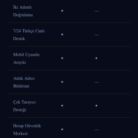
İki Adımlı
✦
—
Doğrulama
7/24 Türkçe Canlı
✦
—
Destek
Mobil Uyumlu
✦
✦
Arayüz
Anlık Adres
✦
—
Bildirimi
Çok Tarayıcı
✦
✦
Desteği
Hesap Güvenlik
✦
—
Merkezi