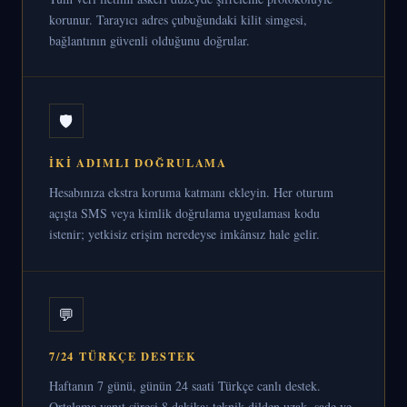
korunur. Tarayıcı adres çubuğundaki kilit simgesi,
bağlantının güvenli olduğunu doğrular.
🛡
İKI ADIMLI DOĞRULAMA
Hesabınıza ekstra koruma katmanı ekleyin. Her oturum
açışta SMS veya kimlik doğrulama uygulaması kodu
istenir; yetkisiz erişim neredeyse imkânsız hale gelir.
💬
7/24 TÜRKÇE DESTEK
Haftanın 7 günü, günün 24 saati Türkçe canlı destek.
Ortalama yanıt süresi 8 dakika; teknik dilden uzak, sade ve