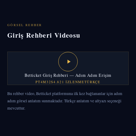
işlevsel biçimde tablet ekranında da kullanılabilir.
GÖRSEL REHBER
Giriş Rehberi Videosu
Betticket Giriş Rehberi — Adım Adım Erişim
PT4M32S
4.821 IZLENME
TÜRKÇE
Bu rehber video, Betticket platformuna ilk kez bağlananlar için adım
adım görsel anlatım sunmaktadır. Türkçe anlatım ve altyazı seçeneği
mevcuttur.