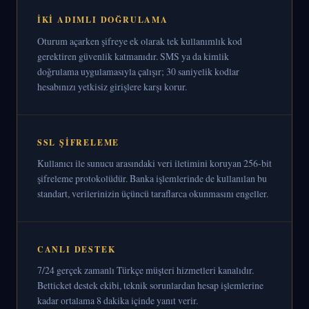
İKI ADIMLI DOĞRULAMA
Oturum açarken şifreye ek olarak tek kullanımlık kod
gerektiren güvenlik katmanıdır. SMS ya da kimlik
doğrulama uygulamasıyla çalışır; 30 saniyelik kodlar
hesabınızı yetkisiz girişlere karşı korur.
SSL ŞIFRELEME
Kullanıcı ile sunucu arasındaki veri iletimini koruyan 256-bit
şifreleme protokolüdür. Banka işlemlerinde de kullanılan bu
standart, verilerinizin üçüncü taraflarca okunmasını engeller.
CANLI DESTEK
7/24 gerçek zamanlı Türkçe müşteri hizmetleri kanalıdır.
Betticket destek ekibi, teknik sorunlardan hesap işlemlerine
kadar ortalama 8 dakika içinde yanıt verir.