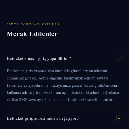
SIKÇA SORULAN SORULAR
Merak Edilenler
Betticket'e nasıl giriş yapabilirim?
+
Betticket'e giriş yapmak için öncelikle güncel erişim adresini
edinmeniz gerekir. Adres engeline takılmamak için bu sayfayı
favorilere ekleyebilirsiniz. Tarayıcınıza güncel adresi girdikten sonra
kullanıcı adı ve şifrenizle oturum açabilirsiniz. İki adımlı doğrulama
aktifse SMS veya uygulama kodunu da girmeniz yeterli olacaktır.
Betticket giriş adresi neden değişiyor?
+