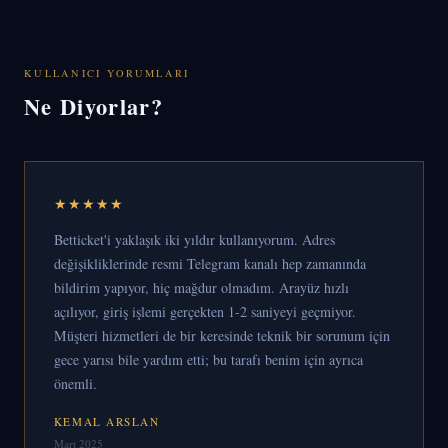
KULLANICI YORUMLARI
Ne Diyorlar?
★★★★★
Betticket'i yaklaşık iki yıldır kullanıyorum. Adres
değişikliklerinde resmi Telegram kanalı hep zamanında
bildirim yapıyor, hiç mağdur olmadım. Arayüz hızlı
açılıyor, giriş işlemi gerçekten 1-2 saniyeyi geçmiyor.
Müşteri hizmetleri de bir keresinde teknik bir sorunum için
gece yarısı bile yardım etti; bu tarafı benim için ayrıca
önemli.
KEMAL ARSLAN
Mart 2025