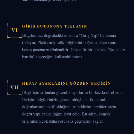
GIRIŞ BUTONUNA TIKLAYIN
VI
Bilgilerinizi doğruladıktan sonra "Giriş Yap" butonuna
tıklayın. Platform kimlik bilgilerini doğruladıktan sonra
hesap panonuza yönlendirir. Güvenilir bir cihazda "Bu cihazı
hatırla" seçeneğini kullanabilirsiniz.
HESAP AYARLARINI GÖZDEN GEÇIRIN
VII
İlk girişin ardından güvenlik ayarlarını bir kez kontrol edin.
İletişim bilgilerinizin güncel olduğunu, iki adımlı
doğrulamanın aktif olduğunu ve bildirim tercihlerinizin
doğru yapılandırıldığını teyit edin. Bu adım, sonraki
erişimlerin çok daha sorunsuz geçmesini sağlar.