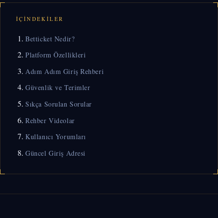
İÇINDEKILER
Betticket Nedir?
Platform Özellikleri
Adım Adım Giriş Rehberi
Güvenlik ve Terimler
Sıkça Sorulan Sorular
Rehber Videolar
Kullanıcı Yorumları
Güncel Giriş Adresi