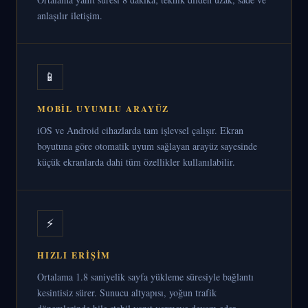
anlaşılır iletişim.
📱
MOBIL UYUMLU ARAYÜZ
iOS ve Android cihazlarda tam işlevsel çalışır. Ekran
boyutuna göre otomatik uyum sağlayan arayüz sayesinde
küçük ekranlarda dahi tüm özellikler kullanılabilir.
⚡
HIZLI ERIŞIM
Ortalama 1.8 saniyelik sayfa yükleme süresiyle bağlantı
kesintisiz sürer. Sunucu altyapısı, yoğun trafik