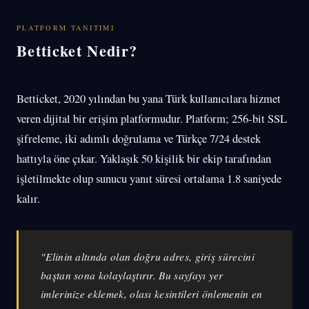
PLATFORM TANITIMI
Betticket Nedir?
Betticket, 2020 yılından bu yana Türk kullanıcılara hizmet
veren dijital bir erişim platformudur. Platform; 256-bit SSL
şifreleme, iki adımlı doğrulama ve Türkçe 7/24 destek
hattıyla öne çıkar. Yaklaşık 50 kişilik bir ekip tarafından
işletilmekte olup sunucu yanıt süresi ortalama 1.8 saniyede
kalır.
"Elinin altında olan doğru adres, giriş sürecini
baştan sona kolaylaştırır. Bu sayfayı yer
imlerinize eklemek, olası kesintileri önlemenin en