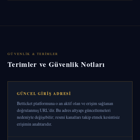
GÜVENLIK & TERIMLER
Terimler ve Güvenlik Notları
GÜNCEL GIRIŞ ADRESI
Betticket platformuna o an aktif olan ve erişim sağlanan
doğrulanmış URL'dir. Bu adres altyapı güncellemeleri
nedeniyle değişebilir; resmi kanalları takip etmek kesintisiz
erişimin anahtarıdır.