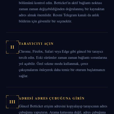
bölümünü kontrol edin. Betticket'in aktif bağlantı noktası
zaman zaman değişebildiğinden doğrulanmış bir kaynaktan
adres almak önemlidir. Resmi Telegram kanalı da anlık
bildirim için güvenilir bir seçenektir.
TARAYICIYI AÇIN
II
Chrome, Firefox, Safari veya Edge gibi güncel bir tarayıcı
tercih edin. Eski sürümler zaman zaman bağlantı sorunlarına
yol açabilir. Özel sekme modu kullanmak, çerez
çakışmalarını önleyerek daha temiz bir oturum başlatmanızı
sağlar.
ADRESI ADRES ÇUBUĞUNA GIRIN
III
Güncel Betticket erişim adresini kopyalayıp tarayıcının adres
çubuğuna yapıştırın. Arama kutusuna değil, adres çubuğuna