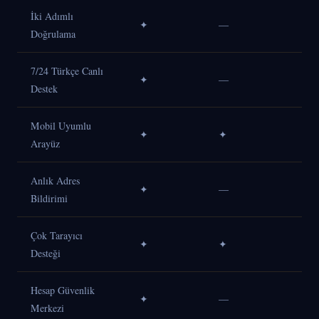
İki Adımlı
✦
—
Doğrulama
7/24 Türkçe Canlı
✦
—
Destek
Mobil Uyumlu
✦
✦
Arayüz
Anlık Adres
✦
—
Bildirimi
Çok Tarayıcı
✦
✦
Desteği
Hesap Güvenlik
✦
—
Merkezi