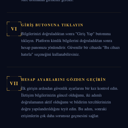
GIRIŞ BUTONUNA TIKLAYIN
VI
Bilgilerinizi doğruladıktan sonra "Giriş Yap" butonuna
tıklayın. Platform kimlik bilgilerini doğruladıktan sonra
hesap panonuza yönlendirir. Güvenilir bir cihazda "Bu cihazı
hatırla" seçeneğini kullanabilirsiniz.
HESAP AYARLARINI GÖZDEN GEÇIRIN
VII
İlk girişin ardından güvenlik ayarlarını bir kez kontrol edin.
İletişim bilgilerinizin güncel olduğunu, iki adımlı
doğrulamanın aktif olduğunu ve bildirim tercihlerinizin
doğru yapılandırıldığını teyit edin. Bu adım, sonraki
erişimlerin çok daha sorunsuz geçmesini sağlar.