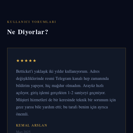
KULLANICI YORUMLARI
Ne Diyorlar?
★★★★★
Betticket'i yaklaşık iki yıldır kullanıyorum. Adres
değişikliklerinde resmi Telegram kanalı hep zamanında
bildirim yapıyor, hiç mağdur olmadım. Arayüz hızlı
açılıyor, giriş işlemi gerçekten 1-2 saniyeyi geçmiyor.
Müşteri hizmetleri de bir keresinde teknik bir sorunum için
gece yarısı bile yardım etti; bu tarafı benim için ayrıca
önemli.
KEMAL ARSLAN
Mart 2025