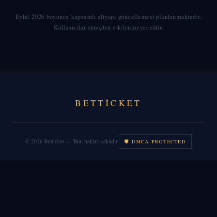
Eylül 2026 boyunca kapsamlı altyapı güncellemesi planlanmaktadır.
Kullanıcılar süreçten etkilenmeyecektir.
BETTICKET
©
2026
Betticket — Tüm hakları saklıdır.
🛡 DMCA PROTECTED
PLATFORM
ÖZELLIKLER
REHBER
SSS