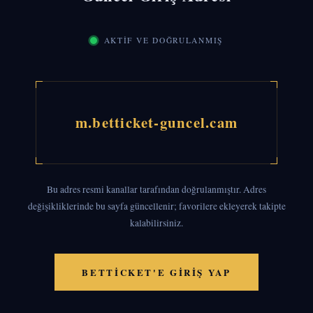
AKTIF VE DOĞRULANMIŞ
m.betticket-guncel.cam
Bu adres resmi kanallar tarafından doğrulanmıştır. Adres
değişikliklerinde bu sayfa güncellenir; favorilere ekleyerek takipte
kalabilirsiniz.
BETTICKET'E GIRIŞ YAP