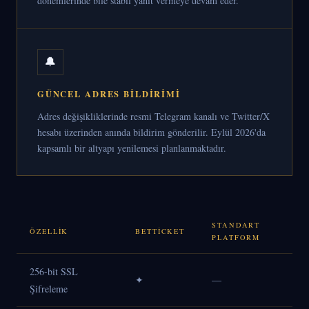
dönemlerinde bile stabil yanıt vermeye devam eder.
🔔
GÜNCEL ADRES BILDIRIMI
Adres değişikliklerinde resmi Telegram kanalı ve Twitter/X
hesabı üzerinden anında bildirim gönderilir. Eylül 2026'da
kapsamlı bir altyapı yenilemesi planlanmaktadır.
STANDART
ÖZELLIK
BETTICKET
PLATFORM
256-bit SSL
✦
—
Şifreleme