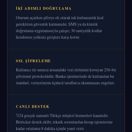
İKI ADIMLI DOĞRULAMA
Oturum açarken şifreye ek olarak tek kullanımlık kod
gerektiren güvenlik katmanıdır. SMS ya da kimlik
doğrulama uygulamasıyla çalışır; 30 saniyelik kodlar
hesabınızı yetkisiz girişlere karşı korur.
SSL ŞIFRELEME
Kullanıcı ile sunucu arasındaki veri iletimini koruyan 256-bit
şifreleme protokolüdür. Banka işlemlerinde de kullanılan bu
standart, verilerinizin üçüncü taraflarca okunmasını engeller.
CANLI DESTEK
7/24 gerçek zamanlı Türkçe müşteri hizmetleri kanalıdır.
Betticket destek ekibi, teknik sorunlardan hesap işlemlerine
kadar ortalama 8 dakika içinde yanıt verir.