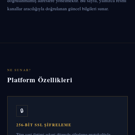
doğrulanmamış adreslere yönelmektir. Bu sayfa, yalnızca resmi
kanallar aracılığıyla doğrulanan güncel bilgileri sunar.
NE SUNAR?
Platform Özellikleri
🔒
256-BIT SSL ŞIFRELEME
Tüm veri iletimi askeri düzeyde şifreleme protokolüyle