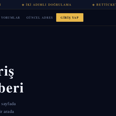
İKI ADIMLI DOĞRULAMA
BETTICKET GÜNCE
GIRIŞ YAP
YORUMLAR
GÜNCEL ADRES
iş
beri
 sayfada
ir arada