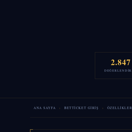
2.847
DEĞERLENDI
ANA SAYFA
BETTICKET GIRIŞ
ÖZELLIKLE