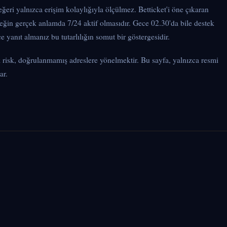
eri yalnızca erişim kolaylığıyla ölçülmez. Betticket'i öne çıkaran
eğin gerçek anlamda 7/24 aktif olmasıdır. Gece 02.30'da bile destek
 yanıt almanız bu tutarlılığın somut bir göstergesidir.
k risk, doğrulanmamış adreslere yönelmektir. Bu sayfa, yalnızca resmi
ar.