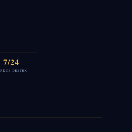
7/24
ÜRKÇE DESTEK