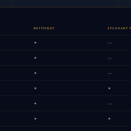
BETTICKET
STANDART 
✦
—
✦
—
✦
—
✦
✦
✦
—
✦
✦