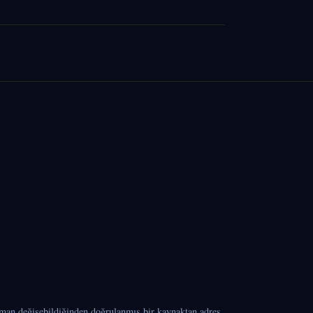
zaman değişebildiğinden doğrulanmış bir kaynaktan adres