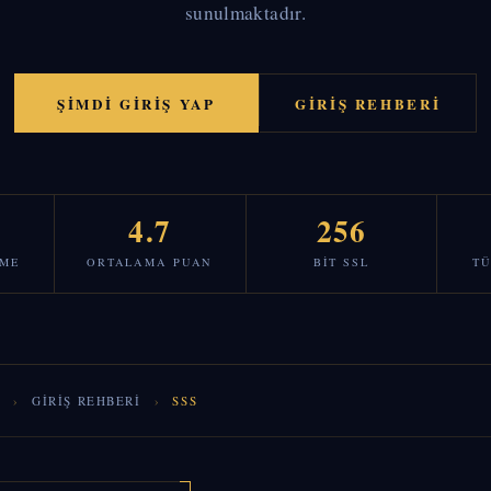
sunulmaktadır.
ŞIMDI GIRIŞ YAP
GIRIŞ REHBERI
4.7
256
RME
ORTALAMA PUAN
BIT SSL
T
R
GIRIŞ REHBERI
SSS