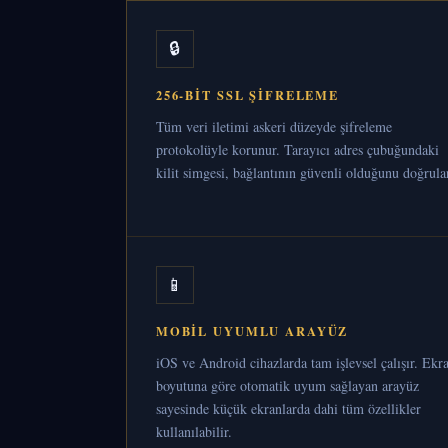
🔒
256-BIT SSL ŞIFRELEME
Tüm veri iletimi askeri düzeyde şifreleme
protokolüyle korunur. Tarayıcı adres çubuğundaki
kilit simgesi, bağlantının güvenli olduğunu doğrula
📱
MOBIL UYUMLU ARAYÜZ
iOS ve Android cihazlarda tam işlevsel çalışır. Ekr
boyutuna göre otomatik uyum sağlayan arayüz
sayesinde küçük ekranlarda dahi tüm özellikler
kullanılabilir.