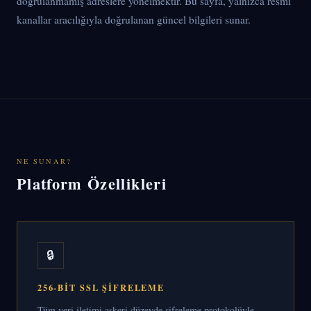
doğrulanmamış adreslere yönelmektir. Bu sayfa, yalnızca resmi
kanallar aracılığıyla doğrulanan güncel bilgileri sunar.
NE SUNAR?
Platform Özellikleri
🔒
256-BIT SSL ŞIFRELEME
Tüm veri iletimi askeri düzeyde şifreleme protokolüyle