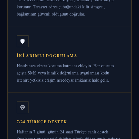
korunur. Tarayıcı adres çubuğundaki kilit simgesi,
bağlantının güvenli olduğunu doğrular.
🛡
İKI ADIMLI DOĞRULAMA
Hesabınıza ekstra koruma katmanı ekleyin. Her oturum
açışta SMS veya kimlik doğrulama uygulaması kodu
istenir; yetkisiz erişim neredeyse imkânsız hale gelir.
💬
7/24 TÜRKÇE DESTEK
Haftanın 7 günü, günün 24 saati Türkçe canlı destek.
Ortalama yanıt süresi 8 dakika; teknik dilden uzak, sade ve