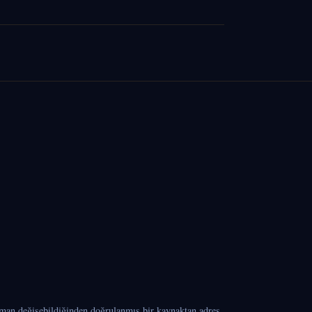
zaman değişebildiğinden doğrulanmış bir kaynaktan adres