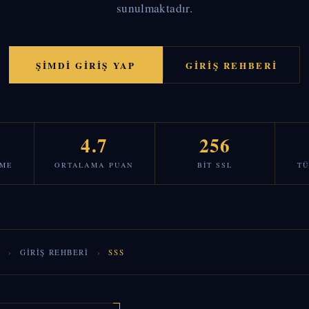
sunulmaktadır.
ŞIMDI GIRIŞ YAP
GIRIŞ REHBERI
4.7
256
RME
ORTALAMA PUAN
BIT SSL
T
R
GIRIŞ REHBERI
SSS