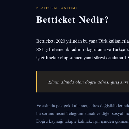
PLATFORM TANITIMI
Betticket Nedir?
Betticket, 2020 yılından bu yana Türk kullanıcıla
SSL şifreleme, iki adımlı doğrulama ve Türkçe 7/2
işletilmekte olup sunucu yanıt süresi ortalama 1.8
"Elinin altında olan doğru adres, giriş süre
Ve aslında pek çok kullanıcı, adres değişikliklerin
bu sorunu resmi Telegram kanalı ve diğer sosyal med
Doğru kaynağı takipte kalmak, işin içinden çıkmanın