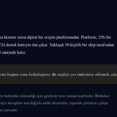
ra hizmet veren dijital bir erişim platformudur. Platform; 256-bit
4 destek hattıyla öne çıkar. Yaklaşık 50 kişilik bir ekip tarafından
 saniyede kalır.
cini baştan sona kolaylaştırır. Bu sayfayı yer imlerinize eklemek, ola
den haberdar olamadığı için gereksiz yere zaman kaybeder. Betticket
ya hesapları aracılığıyla anlık duyurular yaparak çözmeye çalışır.
 yarısıdır.