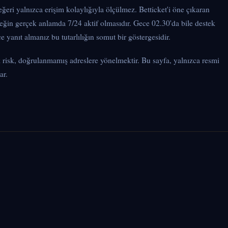
eri yalnızca erişim kolaylığıyla ölçülmez. Betticket'i öne çıkaran
eğin gerçek anlamda 7/24 aktif olmasıdır. Gece 02.30'da bile destek
 yanıt almanız bu tutarlılığın somut bir göstergesidir.
k risk, doğrulanmamış adreslere yönelmektir. Bu sayfa, yalnızca resmi
ar.