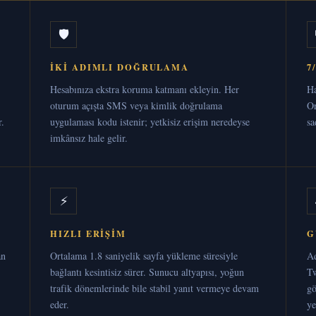
🛡
İKI ADIMLI DOĞRULAMA
7
Hesabınıza ekstra koruma katmanı ekleyin. Her
Ha
oturum açışta SMS veya kimlik doğrulama
Or
r.
uygulaması kodu istenir; yetkisiz erişim neredeyse
sa
imkânsız hale gelir.
⚡
HIZLI ERIŞIM
G
an
Ortalama 1.8 saniyelik sayfa yükleme süresiyle
Ad
bağlantı kesintisiz sürer. Sunucu altyapısı, yoğun
Tw
trafik dönemlerinde bile stabil yanıt vermeye devam
gö
eder.
ye