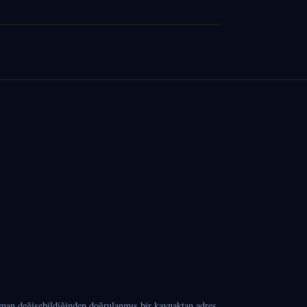
zaman değişebildiğinden doğrulanmış bir kaynaktan adres