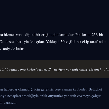
ra hizmet veren dijital bir erişim platformudur. Platform; 256-bit
4 destek hattıyla öne çıkar. Yaklaşık 50 kişilik bir ekip tarafından
 saniyede kalır.
cini baştan sona kolaylaştırır. Bu sayfayı yer imlerinize eklemek, ola
den haberdar olamadığı için gereksiz yere zaman kaybeder. Betticket
ya hesapları aracılığıyla anlık duyurular yaparak çözmeye çalışır.
 yarısıdır.