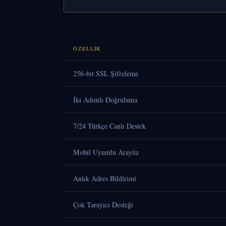
ÖZELLIK
256-bit SSL Şifreleme
İki Adımlı Doğrulama
7/24 Türkçe Canlı Destek
Mobil Uyumlu Arayüz
Anlık Adres Bildirimi
Çok Tarayıcı Desteği