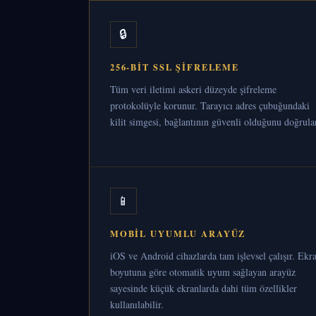
🔒
256-BIT SSL ŞIFRELEME
Tüm veri iletimi askeri düzeyde şifreleme
protokolüyle korunur. Tarayıcı adres çubuğundaki
kilit simgesi, bağlantının güvenli olduğunu doğrula
📱
MOBIL UYUMLU ARAYÜZ
iOS ve Android cihazlarda tam işlevsel çalışır. Ekr
boyutuna göre otomatik uyum sağlayan arayüz
sayesinde küçük ekranlarda dahi tüm özellikler
kullanılabilir.