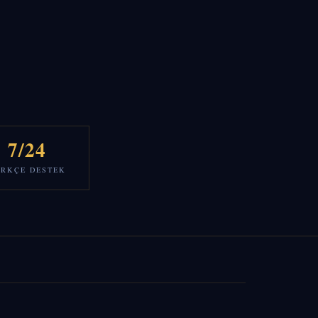
7/24
ÜRKÇE DESTEK