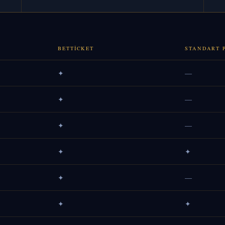
BETTICKET
STANDART 
✦
—
✦
—
✦
—
✦
✦
✦
—
✦
✦