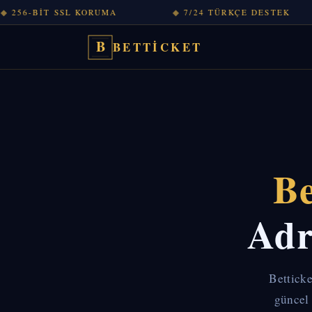
IT SSL KORUMA
7/24 TÜRKÇE DESTEK
B
BETTICKET
Be
Adr
Betticke
güncel 