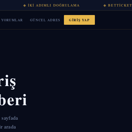
İKI ADIMLI DOĞRULAMA
BETTICKET GÜNCE
GIRIŞ YAP
YORUMLAR
GÜNCEL ADRES
iş
beri
 sayfada
ir arada