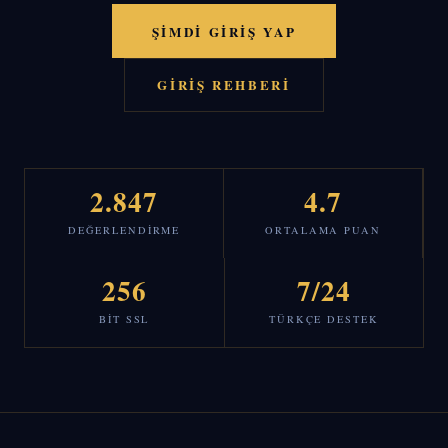
ŞIMDI GIRIŞ YAP
GIRIŞ REHBERI
2.847
4.7
DEĞERLENDIRME
ORTALAMA PUAN
256
7/24
BIT SSL
TÜRKÇE DESTEK