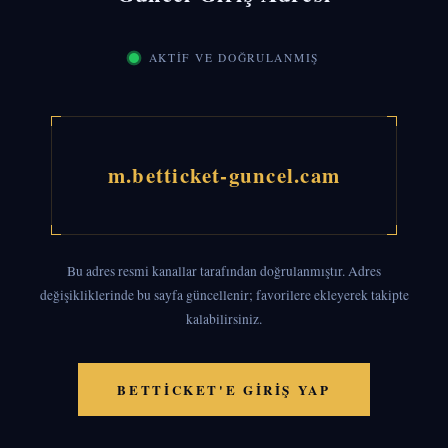
AKTIF VE DOĞRULANMIŞ
m.betticket-guncel.cam
Bu adres resmi kanallar tarafından doğrulanmıştır. Adres
değişikliklerinde bu sayfa güncellenir; favorilere ekleyerek takipte
kalabilirsiniz.
BETTICKET'E GIRIŞ YAP