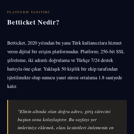
PLATFORM TANITIMI
Betticket Nedir?
Betticket, 2020 yılından bu yana Türk kullanıcılara hizmet
veren dijital bir erişim platformudur. Platform; 256-bit SSL
şifreleme, iki adımlı doğrulama ve Türkçe 7/24 destek
hattıyla öne çıkar. Yaklaşık 50 kişilik bir ekip tarafından
işletilmekte olup sunucu yanıt süresi ortalama 1.8 saniyede
kalır.
"Elinin altında olan doğru adres, giriş sürecini
baştan sona kolaylaştırır. Bu sayfayı yer
imlerinize eklemek, olası kesintileri önlemenin en