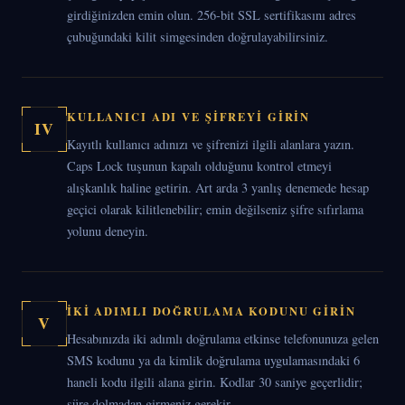
girdiğinizden emin olun. 256-bit SSL sertifikasını adres
çubuğundaki kilit simgesinden doğrulayabilirsiniz.
KULLANICI ADI VE ŞIFREYI GIRIN
IV
Kayıtlı kullanıcı adınızı ve şifrenizi ilgili alanlara yazın.
Caps Lock tuşunun kapalı olduğunu kontrol etmeyi
alışkanlık haline getirin. Art arda 3 yanlış denemede hesap
geçici olarak kilitlenebilir; emin değilseniz şifre sıfırlama
yolunu deneyin.
İKI ADIMLI DOĞRULAMA KODUNU GIRIN
V
Hesabınızda iki adımlı doğrulama etkinse telefonunuza gelen
SMS kodunu ya da kimlik doğrulama uygulamasındaki 6
haneli kodu ilgili alana girin. Kodlar 30 saniye geçerlidir;
süre dolmadan girmeniz gerekir.