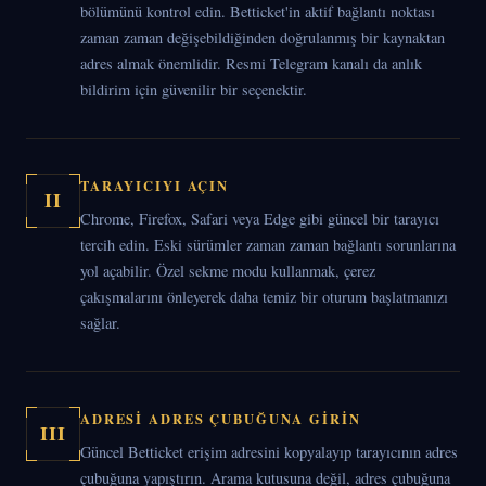
bölümünü kontrol edin. Betticket'in aktif bağlantı noktası
zaman zaman değişebildiğinden doğrulanmış bir kaynaktan
adres almak önemlidir. Resmi Telegram kanalı da anlık
bildirim için güvenilir bir seçenektir.
TARAYICIYI AÇIN
II
Chrome, Firefox, Safari veya Edge gibi güncel bir tarayıcı
tercih edin. Eski sürümler zaman zaman bağlantı sorunlarına
yol açabilir. Özel sekme modu kullanmak, çerez
çakışmalarını önleyerek daha temiz bir oturum başlatmanızı
sağlar.
ADRESI ADRES ÇUBUĞUNA GIRIN
III
Güncel Betticket erişim adresini kopyalayıp tarayıcının adres
çubuğuna yapıştırın. Arama kutusuna değil, adres çubuğuna