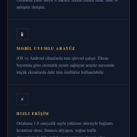
anlaşılır iletişim.
📱
MOBIL UYUMLU ARAYÜZ
iOS ve Android cihazlarda tam işlevsel çalışır. Ekran
boyutuna göre otomatik uyum sağlayan arayüz sayesinde
küçük ekranlarda dahi tüm özellikler kullanılabilir.
⚡
HIZLI ERIŞIM
Ortalama 1.8 saniyelik sayfa yükleme süresiyle bağlantı
kesintisiz sürer. Sunucu altyapısı, yoğun trafik