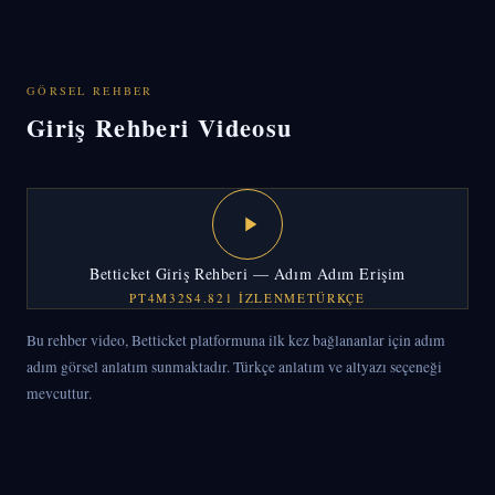
işlevsel biçimde tablet ekranında da kullanılabilir.
GÖRSEL REHBER
Giriş Rehberi Videosu
Betticket Giriş Rehberi — Adım Adım Erişim
PT4M32S
4.821 IZLENME
TÜRKÇE
Bu rehber video, Betticket platformuna ilk kez bağlananlar için adım
adım görsel anlatım sunmaktadır. Türkçe anlatım ve altyazı seçeneği
mevcuttur.