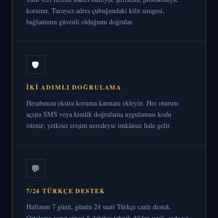
korunur. Tarayıcı adres çubuğundaki kilit simgesi,
bağlantının güvenli olduğunu doğrular.
🛡
İKI ADIMLI DOĞRULAMA
Hesabınıza ekstra koruma katmanı ekleyin. Her oturum
açışta SMS veya kimlik doğrulama uygulaması kodu
istenir; yetkisiz erişim neredeyse imkânsız hale gelir.
💬
7/24 TÜRKÇE DESTEK
Haftanın 7 günü, günün 24 saati Türkçe canlı destek.
Ortalama yanıt süresi 8 dakika; teknik dilden uzak, sade ve