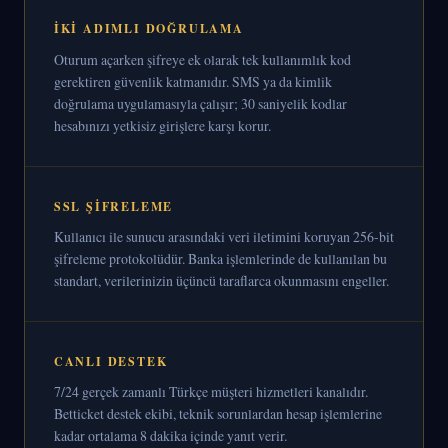
İKI ADIMLI DOĞRULAMA
Oturum açarken şifreye ek olarak tek kullanımlık kod
gerektiren güvenlik katmanıdır. SMS ya da kimlik
doğrulama uygulamasıyla çalışır; 30 saniyelik kodlar
hesabınızı yetkisiz girişlere karşı korur.
SSL ŞIFRELEME
Kullanıcı ile sunucu arasındaki veri iletimini koruyan 256-bit
şifreleme protokolüdür. Banka işlemlerinde de kullanılan bu
standart, verilerinizin üçüncü taraflarca okunmasını engeller.
CANLI DESTEK
7/24 gerçek zamanlı Türkçe müşteri hizmetleri kanalıdır.
Betticket destek ekibi, teknik sorunlardan hesap işlemlerine
kadar ortalama 8 dakika içinde yanıt verir.