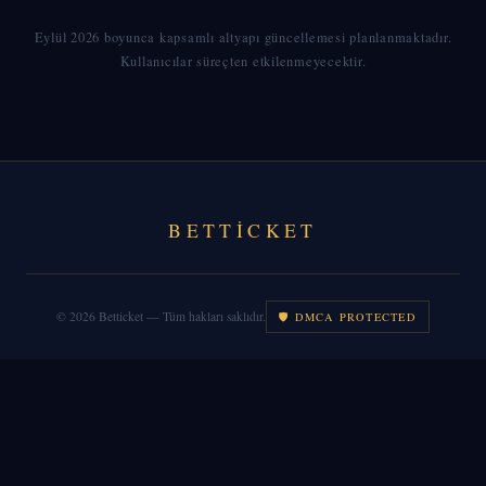
Eylül 2026 boyunca kapsamlı altyapı güncellemesi planlanmaktadır.
Kullanıcılar süreçten etkilenmeyecektir.
BETTICKET
©
2026
Betticket — Tüm hakları saklıdır.
🛡 DMCA PROTECTED
PLATFORM
ÖZELLIKLER
REHBER
SSS