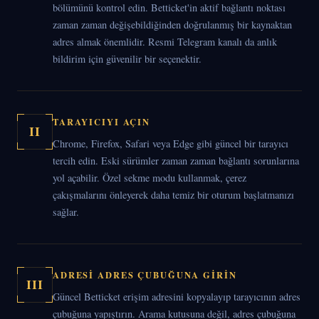
bölümünü kontrol edin. Betticket'in aktif bağlantı noktası
zaman zaman değişebildiğinden doğrulanmış bir kaynaktan
adres almak önemlidir. Resmi Telegram kanalı da anlık
bildirim için güvenilir bir seçenektir.
TARAYICIYI AÇIN
II
Chrome, Firefox, Safari veya Edge gibi güncel bir tarayıcı
tercih edin. Eski sürümler zaman zaman bağlantı sorunlarına
yol açabilir. Özel sekme modu kullanmak, çerez
çakışmalarını önleyerek daha temiz bir oturum başlatmanızı
sağlar.
ADRESI ADRES ÇUBUĞUNA GIRIN
III
Güncel Betticket erişim adresini kopyalayıp tarayıcının adres
çubuğuna yapıştırın. Arama kutusuna değil, adres çubuğuna