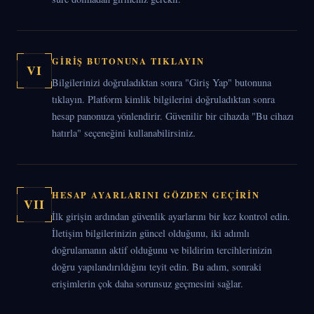
GIRIŞ BUTONUNA TIKLAYIN
VI
Bilgilerinizi doğruladıktan sonra "Giriş Yap" butonuna
tıklayın. Platform kimlik bilgilerini doğruladıktan sonra
hesap panonuza yönlendirir. Güvenilir bir cihazda "Bu cihazı
hatırla" seçeneğini kullanabilirsiniz.
HESAP AYARLARINI GÖZDEN GEÇIRIN
VII
İlk girişin ardından güvenlik ayarlarını bir kez kontrol edin.
İletişim bilgilerinizin güncel olduğunu, iki adımlı
doğrulamanın aktif olduğunu ve bildirim tercihlerinizin
doğru yapılandırıldığını teyit edin. Bu adım, sonraki
erişimlerin çok daha sorunsuz geçmesini sağlar.