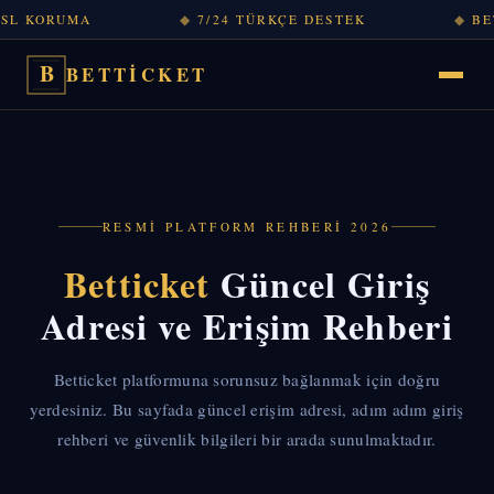
RUMA
7/24 TÜRKÇE DESTEK
BETTICKET
B
BETTICKET
RESMI PLATFORM REHBERI 2026
Betticket
Güncel Giriş
Adresi ve Erişim Rehberi
Betticket platformuna sorunsuz bağlanmak için doğru
yerdesiniz. Bu sayfada güncel erişim adresi, adım adım giriş
rehberi ve güvenlik bilgileri bir arada sunulmaktadır.