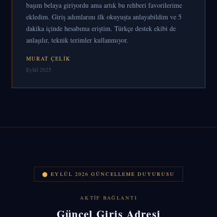
başım belaya giriyordu ama artık bu rehberi favorilerime
ekledim. Giriş adımlarını ilk okuyuşta anlayabildim ve 5
dakika içinde hesabıma eriştim. Türkçe destek ekibi de
anlaşılır, teknik terimler kullanmıyor.
MURAT ÇELIK
Eylül 2025
⬤ EYLÜL 2026 GÜNCELLEME DUYURUSU
AKTIF BAĞLANTI
Güncel Giriş Adresi