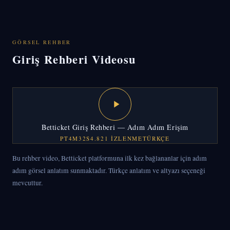
işlevsel biçimde tablet ekranında da kullanılabilir.
GÖRSEL REHBER
Giriş Rehberi Videosu
Betticket Giriş Rehberi — Adım Adım Erişim
PT4M32S
4.821 IZLENME
TÜRKÇE
Bu rehber video, Betticket platformuna ilk kez bağlananlar için adım
adım görsel anlatım sunmaktadır. Türkçe anlatım ve altyazı seçeneği
mevcuttur.