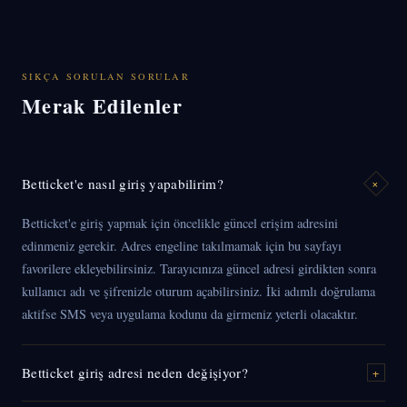
SIKÇA SORULAN SORULAR
Merak Edilenler
Betticket'e nasıl giriş yapabilirim?
+
Betticket'e giriş yapmak için öncelikle güncel erişim adresini
edinmeniz gerekir. Adres engeline takılmamak için bu sayfayı
favorilere ekleyebilirsiniz. Tarayıcınıza güncel adresi girdikten sonra
kullanıcı adı ve şifrenizle oturum açabilirsiniz. İki adımlı doğrulama
aktifse SMS veya uygulama kodunu da girmeniz yeterli olacaktır.
Betticket giriş adresi neden değişiyor?
+