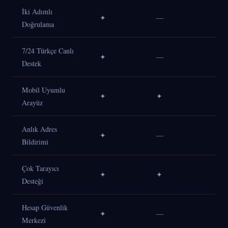
İki Adımlı
✦
—
Doğrulama
7/24 Türkçe Canlı
✦
—
Destek
Mobil Uyumlu
✦
✦
Arayüz
Anlık Adres
✦
—
Bildirimi
Çok Tarayıcı
✦
✦
Desteği
Hesap Güvenlik
✦
—
Merkezi